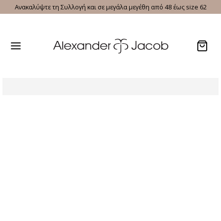
Ανακαλύψτε τη Συλλογή και σε μεγάλα μεγέθη από 48 έως size 62