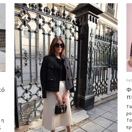
FA
κό
Φ
π
Τα
ρο
 η
Το
ς
εμ