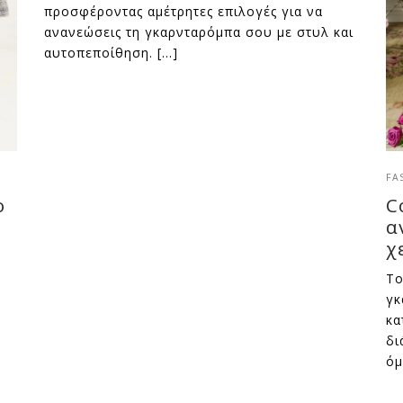
προσφέροντας αμέτρητες επιλογές για να
ανανεώσεις τη γκαρνταρόμπα σου με στυλ και
αυτοπεποίθηση. […]
FA
ο
C
α
χ
Το
γκ
κα
δι
όμ