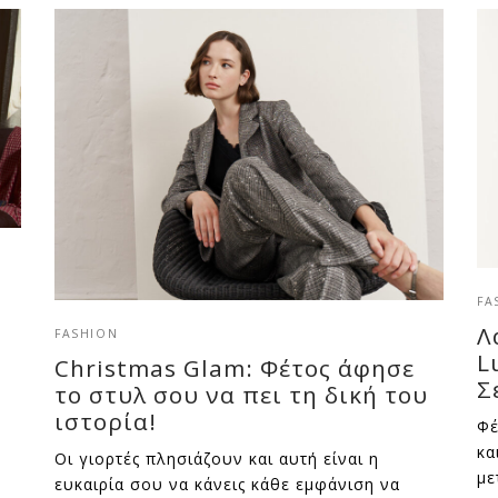
FA
Λ
FASHION
L
Christmas Glam: Φέτος άφησε
Σ
το στυλ σου να πει τη δική του
ιστορία!
Φέ
κα
Οι γιορτές πλησιάζουν και αυτή είναι η
με
ευκαιρία σου να κάνεις κάθε εμφάνιση να