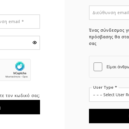
Διεύθυνση emai
Απαιτείται
νση email
*
Ένας σύνδεσμος γι
πρόσβασης θα στα
σας
User Type
*
τε τον κωδικό σας;
η