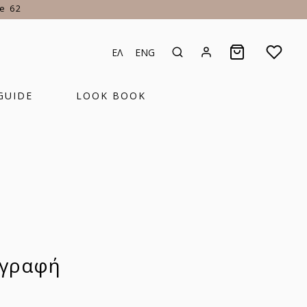
Τηλεφωνικές Παραγγελίες
2310 234 234
| Δευτ-Παρ 09:00
ΕΛ
ENG
GUIDE
LOOK BOOK
γγραφή