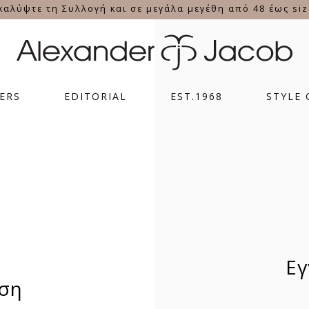
ERS
EDITORIAL
EST.1968
STYLE 
Ε
ση