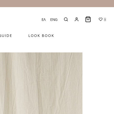
ΕΛ
ENG
1
GUIDE
LOOK BOOK