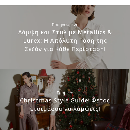
Προηγούμενο
Λάμψη και Στυλ με Metallics &
Lurex: Η Απόλυτη Τάση της
Σεζόν για Κάθε Περίσταση!
Επόμενο
Christmas Style Guide: Φέτος
ετοιμάσου να λάμψεις!