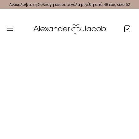
Ανακαλύψτε τη Συλλογή και σε μεγάλα μεγέθη από 48 έως size 62