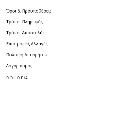
Όροι & Προϋποθέσεις
Τρόποι Πληρωμής
Τρόποι Αποστολής
Επιστροφές Αλλαγές
Πολιτική Απορρήτου
Λογαριασμός
ΒΟΗΘΕΙΑ
Οδηγός Μεγεθών
Φροντίδα ρούχων
Παρακολούθηση Παραγγελίας
Τηλ. εξυπηρέτησης 2310 234 234
ΑΚΟΛΟΥΘΗΣΤΕ ΜΑΣ