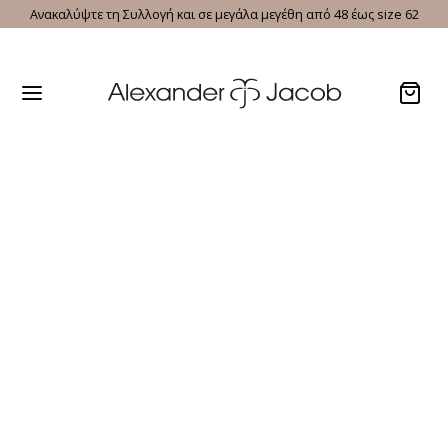
Ανακαλύψτε τη Συλλογή και σε μεγάλα μεγέθη από 48 έως size 62