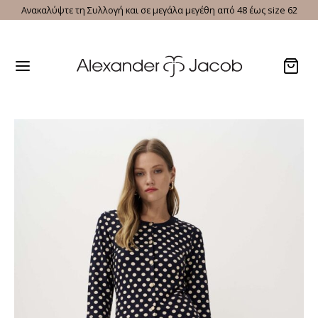
Ανακαλύψτε τη Συλλογή και σε μεγάλα μεγέθη από 48 έως size 62