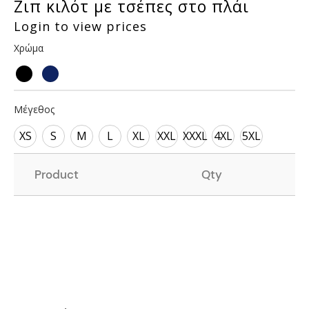
Ζιπ κιλότ με τσέπες στο πλάι
Login to view prices
Χρώμα
Μέγεθος
XS
S
M
L
XL
XXL
XXXL
4XL
5XL
Product
Qty