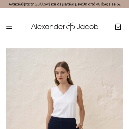
Ανακαλύψτε τη Συλλογή και σε μεγάλα μεγέθη από 48 έως size 62