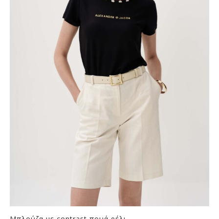
Μπλούζα με contrast πουά ρέλι