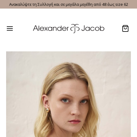
Ανακαλύψτε τη Συλλογή και σε μεγάλα μεγέθη από 48 έως size 62