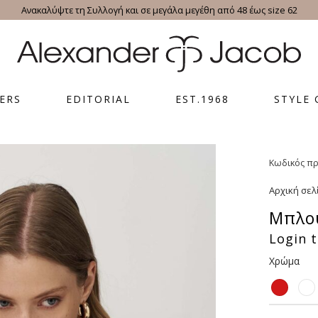
Ανακαλύψτε τη Συλλογή και σε μεγάλα μεγέθη από 48 έως size 62
ERS
EDITORIAL
EST.1968
STYLE 
Κωδικός πρ
Αρχική σελ
Μπλού
Login t
Χρώμα