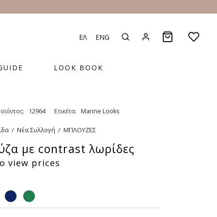
ΕΛ
ENG
GUIDE
LOOK BOOK
οϊόντος:
12964
Ετικέτα:
Marine Looks
ίδα
/
Νέα Συλλογή
/
ΜΠΛΟΥΖΕΣ
ζα με contrast λωρίδες
o view prices