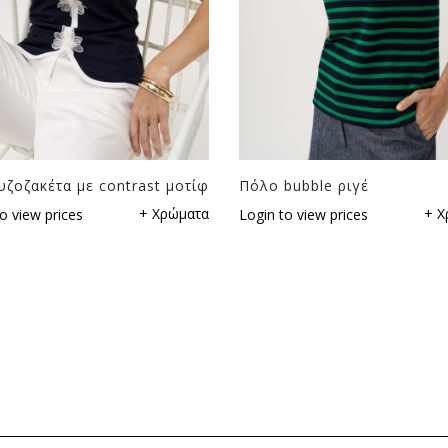
ζοζακέτα με contrast μοτίφ
Πόλο bubble ριγέ
+ Χρώματα
+ Χ
o view prices
Login to view prices