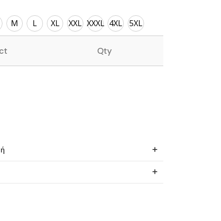
M
L
XL
XXL
XXXL
4XL
5XL
ct
Qty
φή