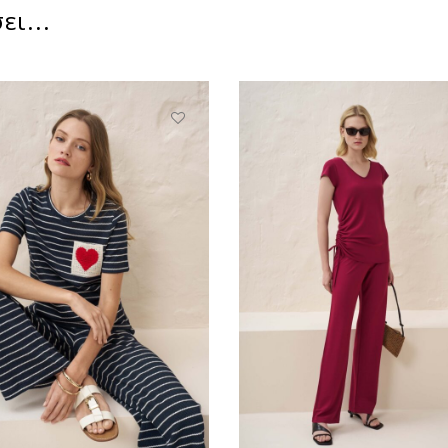
ει...