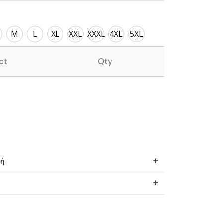
M
L
XL
XXL
XXXL
4XL
5XL
ct
Qty
φή