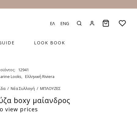
ΕΛ
ENG
GUIDE
LOOK BOOK
οϊόντος:
12941
arine Looks
,
Ελληνική Riviera
ίδα
/
Νέα Συλλογή
/
ΜΠΛΟΥΖΕΣ
ζα boxy μαίανδρος
o view prices