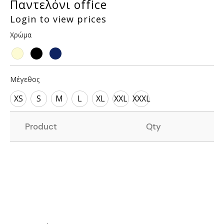
Παντελόνι office
Login to view prices
Χρώμα
Μέγεθος
XS
S
M
L
XL
XXL
XXXL
Product
Qty