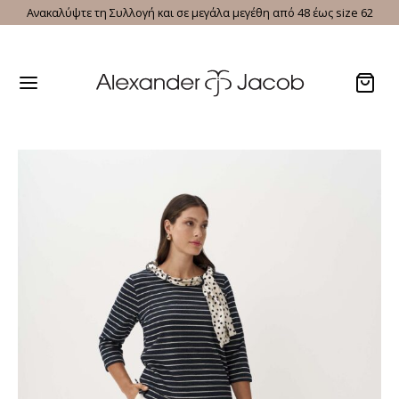
Ανακαλύψτε τη Συλλογή και σε μεγάλα μεγέθη από 48 έως size 62