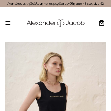
Ανακαλύψτε τη Συλλογή και σε μεγάλα μεγέθη από 48 έως size 62