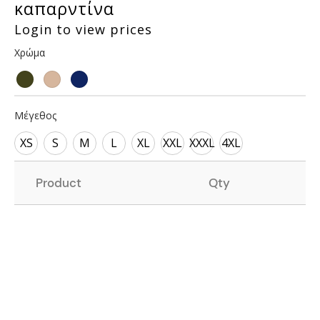
καπαρντίνα
Login to view prices
Χρώμα
Μέγεθος
XS
S
M
L
XL
XXL
XXXL
4XL
Product
Qty