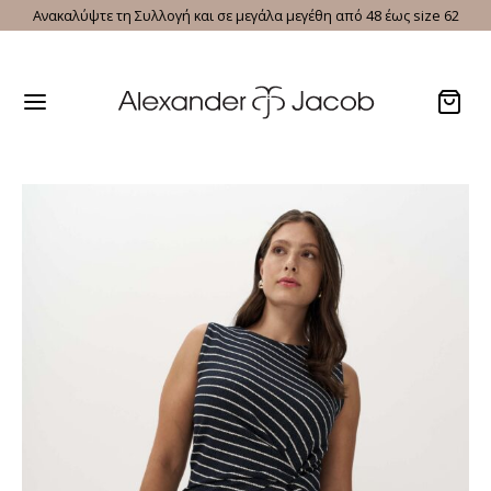
Ανακαλύψτε τη Συλλογή και σε μεγάλα μεγέθη από 48 έως size 62