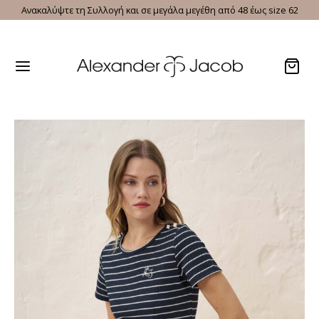
Ανακαλύψτε τη Συλλογή και σε μεγάλα μεγέθη από 48 έως size 62