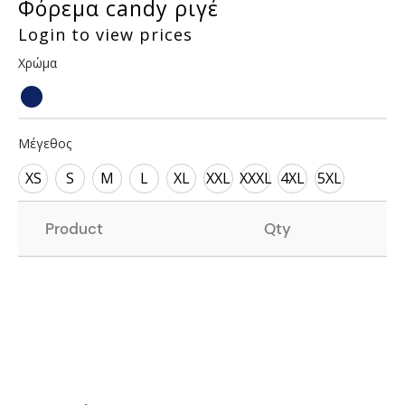
Φόρεμα candy ριγέ
Login to view prices
Χρώμα
Μέγεθος
XS
S
M
L
XL
XXL
XXXL
4XL
5XL
Product
Qty