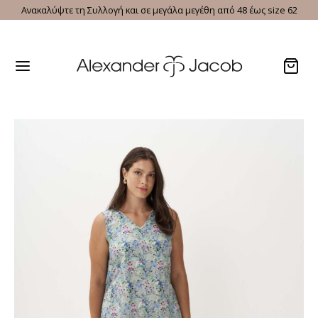
Ανακαλύψτε τη Συλλογή και σε μεγάλα μεγέθη από 48 έως size 62