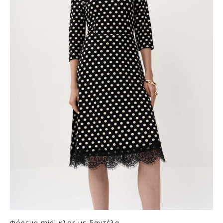
Φόρεμα midi κλος με δαντέλα