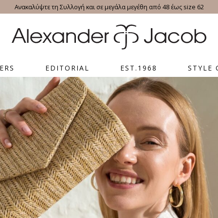
Ανακαλύψτε τη Συλλογή και σε μεγάλα μεγέθη από 48 έως size 62
ERS
EDITORIAL
EST.1968
STYLE 