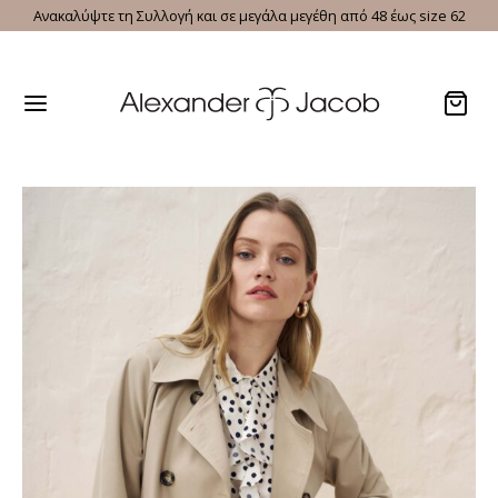
Ανακαλύψτε τη Συλλογή και σε μεγάλα μεγέθη από 48 έως size 62