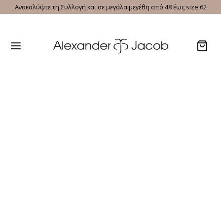
Ανακαλύψτε τη Συλλογή και σε μεγάλα μεγέθη από 48 έως size 62